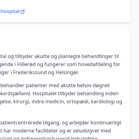
-hospital
tal og tilbyder akutte og planlagte behandlinger til
ggende i Hillerød og fungerer som hovedafdeling for
nger i Frederikssund og Helsingør.
r behandler patienter med akutte behov døgnet
Nordsjælland. Hospitalet tilbyder behandling inden
se, kirurgi, indre medicin, ortopædi, kardiologi og
g patientcentrerede tilgang, og arbejder kontinuerligt
t har moderne faciliteter og er veludstyret med
bulant og indlæggelsesbaseret behandling.