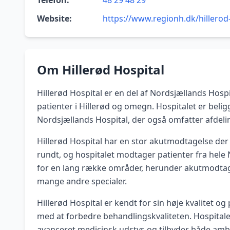
Telefon:
48 29 48 29
Website:
https://www.regionh.dk/hillerod
Om Hillerød Hospital
Hillerød Hospital er en del af Nordsjællands Hospi
patienter i Hillerød og omegn. Hospitalet er beli
Nordsjællands Hospital, der også omfatter afdeli
Hillerød Hospital har en stor akutmodtagelse de
rundt, og hospitalet modtager patienter fra hele 
for en lang række områder, herunder akutmodtagel
mange andre specialer.
Hillerød Hospital er kendt for sin høje kvalitet o
med at forbedre behandlingskvaliteten. Hospitale
avanceret medicinsk udstyr, og tilbyder både am